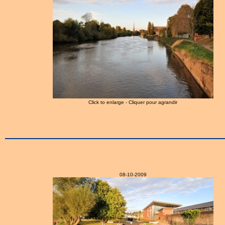
Click to enlarge - Cliquer pour agrandir
08-10-2009