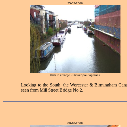
25-03-2006
Click to enlarge - Cliquer pour agrandir
Looking to the South, the Worcester & Birmingham Cana
seen from Mill Street Bridge No.2.
08-10-2009