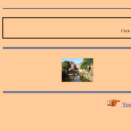
Click 
You