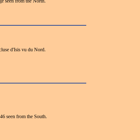
ge seen from the North.
cluse d'Isis vu du Nord.
46 seen from the South.