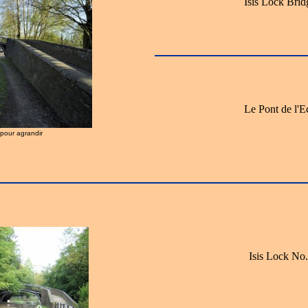
Isis Lock Brid
Le Pont de l'E
r pour agrandir
Isis Lock No.