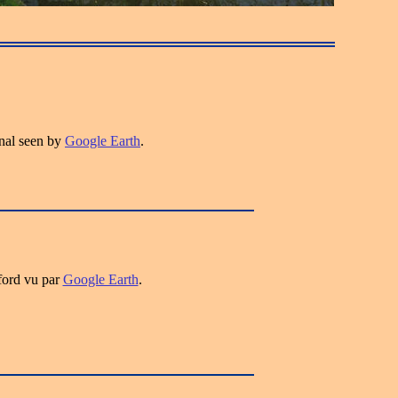
nal seen by
Google Earth
.
ford vu par
Google Earth
.