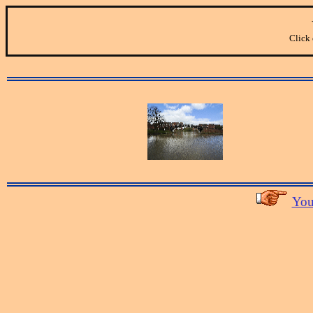
Click 
You