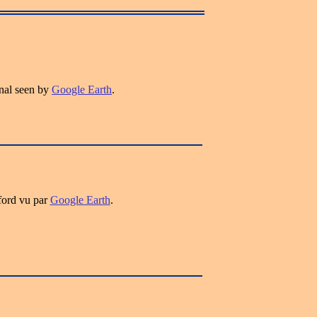
nal seen by
Google Earth
.
ford vu par
Google Earth
.