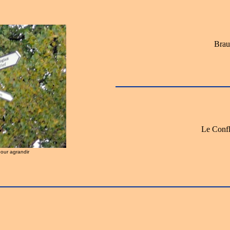
Brau
Le Confl
pour agrandir