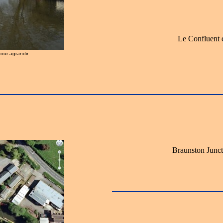
Le Confluent d
pour agrandir
Braunston Junc