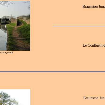
Braunston Junc
Le Confluent 
pour agrandir
Braunston Junc