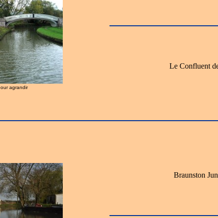
Le Confluent de
pour agrandir
Braunston Junc