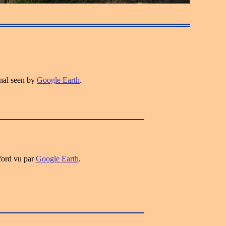
nal seen by
Google Earth
.
ford vu par
Google Earth
.