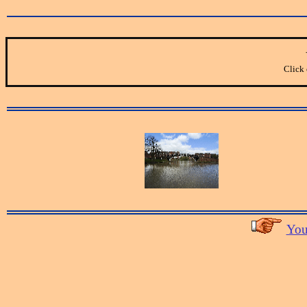
Click 
You