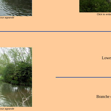
Click to enl
pour agrandir
Lower
Branche 
pour agrandir