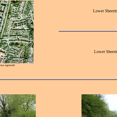
Lower Sheeri
Lower Sheeri
pour agrandir