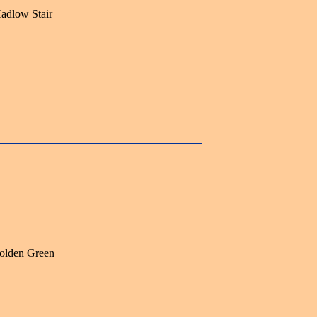
adlow Stair
olden Green