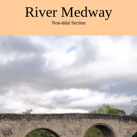
River Medway
Non-tidal Section