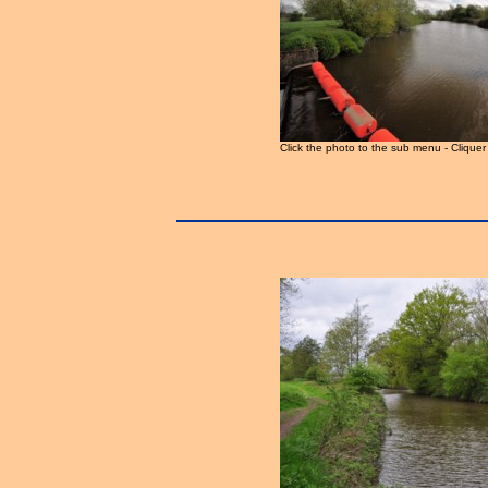
Click the photo to the sub menu - Clique