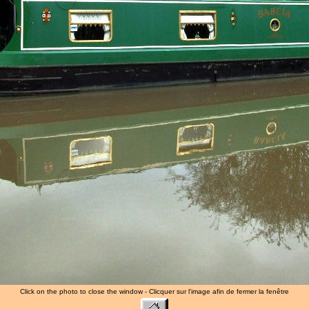
Click on the photo to close the window - Clicquer sur l'image afin de fermer la fenêtre