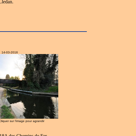
Lledan.
14-03-2016
 Cliquer sur l'image pour agrandir
°118A des Chemins de Fer