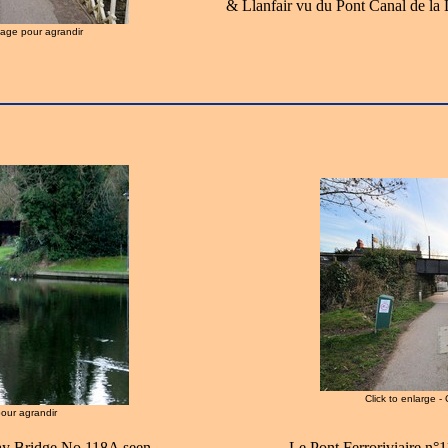
& Llanfair vu du Pont Canal de la 
image pour agrandir
Click to enlarge -
pour agrandir
ay Bridge No.118A seen
Le Pont Ferroriviaire n