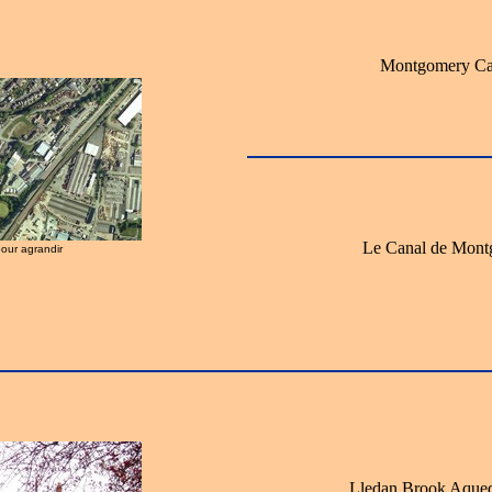
Montgomery Ca
Le Canal de Mont
pour agrandir
Lledan Brook Aqued