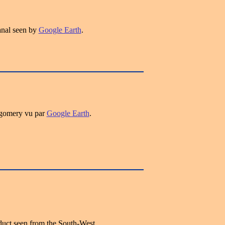
nal seen by
Google Earth
.
gomery vu par
Google Earth
.
uct seen from the South-West.