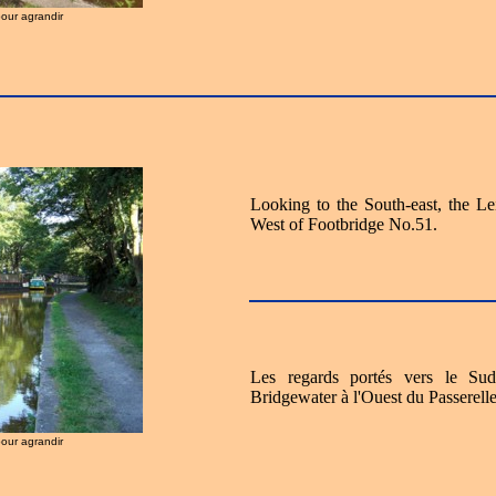
pour agrandir
Looking to the South-east, the L
West of Footbridge No.51.
Les regards portés vers le Su
Bridgewater à l'Ouest du Passerell
pour agrandir