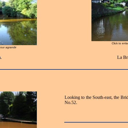
Click to enl
pour agrandir
.
La Br
Looking to the South-east, the Bri
No.52.