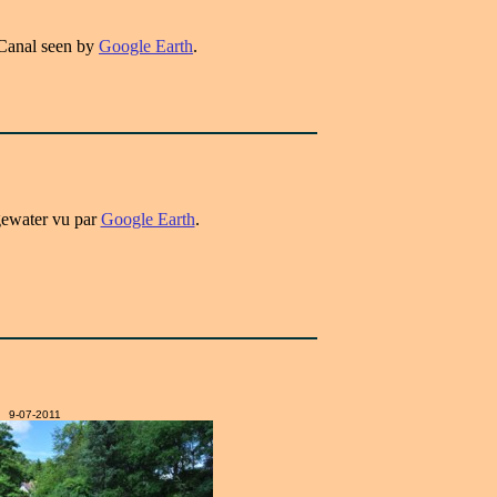
Canal seen by
Google Earth
.
gewater vu par
Google Earth
.
9-07-2011