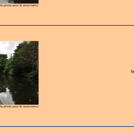
r la photo pour le sous-menu
W
r la photo pour le sous-menu