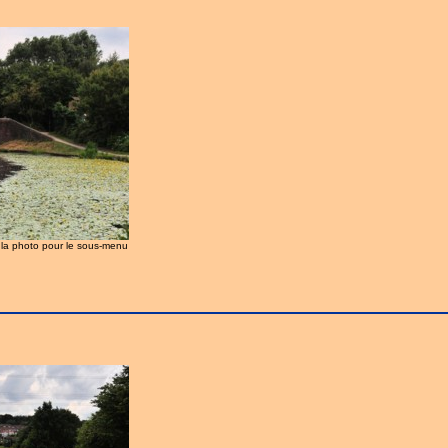
r la photo pour le sous-menu