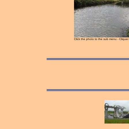
Click the photo to the sub menu - Clique