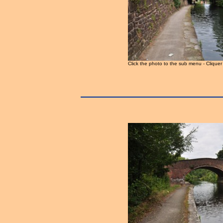
Click the photo to the sub menu - Clique