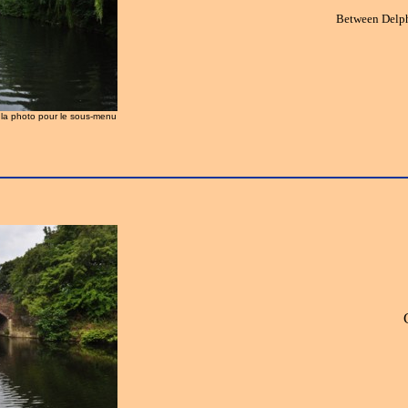
Between Delph
r la photo pour le sous-menu