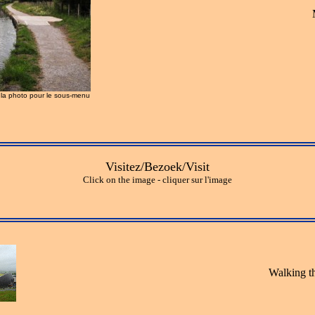
r la photo pour le sous-menu
Visitez/Bezoek/Visit
Click on the image - cliquer sur l'image
Walking t