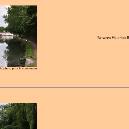
Between Waterloo B
r la photo pour le sous-menu