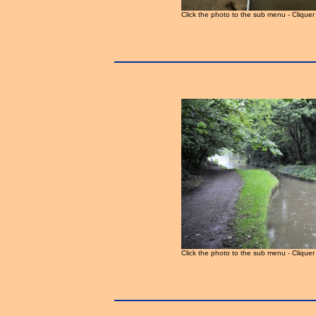
Click the photo to the sub menu - Clique
Click the photo to the sub menu - Clique