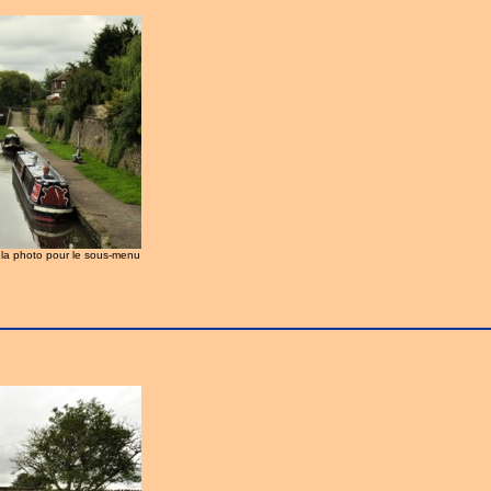
r la photo pour le sous-menu