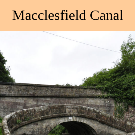
Macclesfield Canal