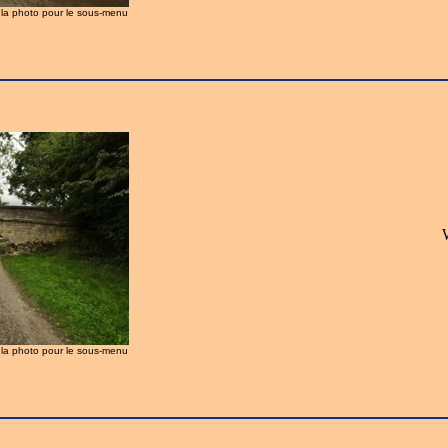
r la photo pour le sous-menu
r la photo pour le sous-menu