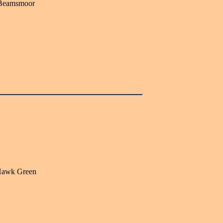
Beamsmoor
awk Green