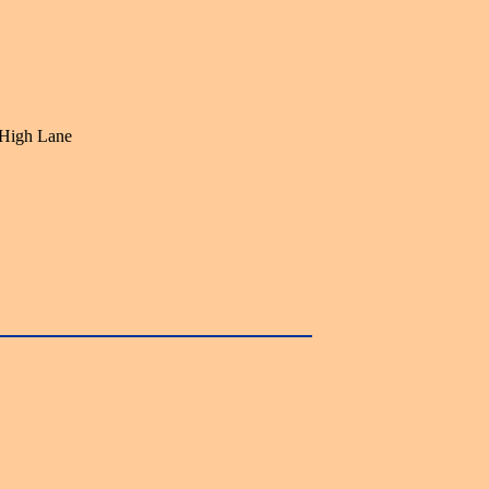
High Lane