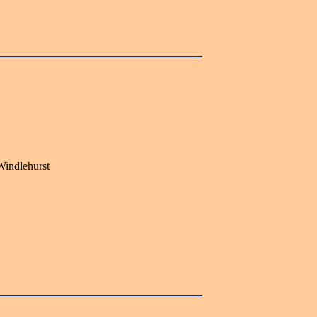
Windlehurst