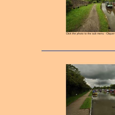
Click the photo to the sub menu - Clique