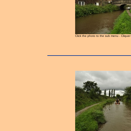
Click the photo to the sub menu - Clique