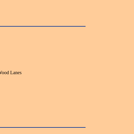
ood Lanes