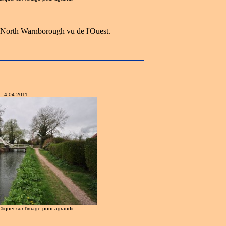
 North Warnborough vu de l'Ouest.
4-04-2011
 Cliquer sur l'image pour agrandir