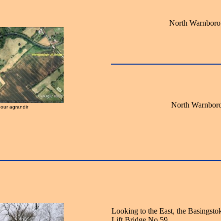
North Warnboro
North Warnbor
pour agrandir
Looking to the East, the Basingst
Lift Bridge No.59.