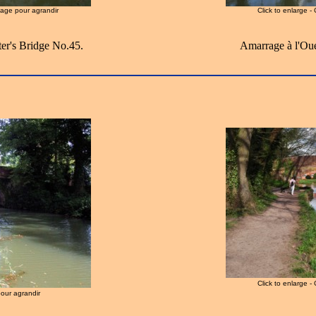
image pour agrandir
Click to enlarge -
ter's Bridge No.45.
Amarrage à l'Oue
Click to enlarge -
pour agrandir