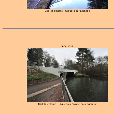
Click to enlarge - Cliquer pour agrandir
5-04-2011
Click to enlarge - Cliquer sur l'image pour agrandir