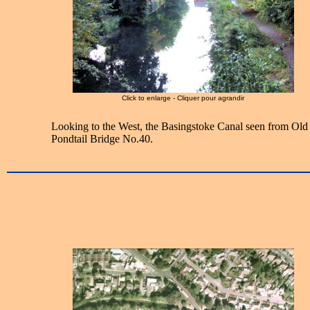
Click to enlarge - Cliquer pour agrandir
Looking to the West, the Basingstoke Canal seen from Old
Pondtail Bridge No.40.