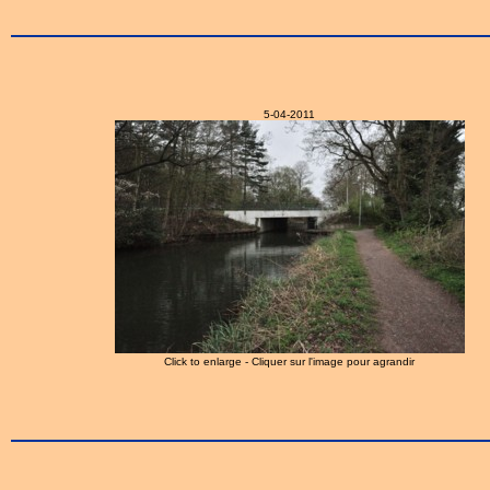
5-04-2011
Click to enlarge - Cliquer sur l'image pour agrandir