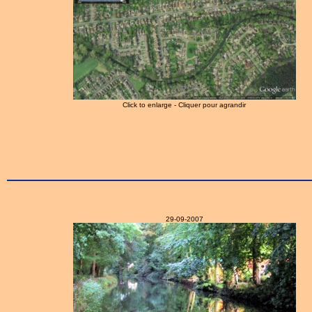
Click to enlarge - Cliquer pour agrandir
29-09-2007