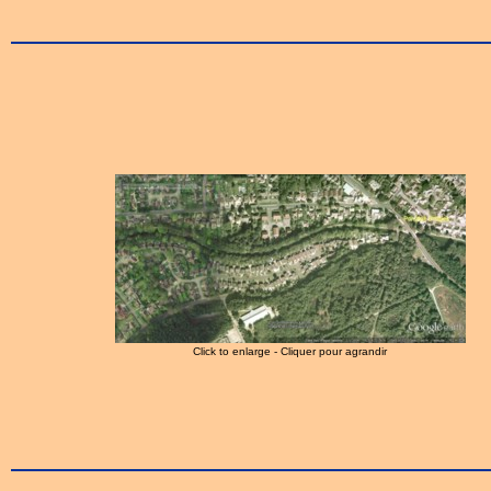
Click to enlarge - Cliquer pour agrandir