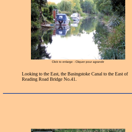
Click to enlarge - Cliquer pour agrandir
Looking to the East, the Basingstoke Canal to the East of
Reading Road Bridge No.41.