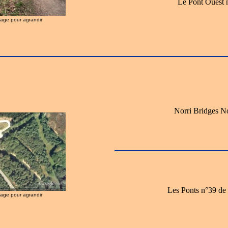
Le Pont Ouest n
image pour agrandir
Norri Bridges N
Les Ponts n°39 de
image pour agrandir