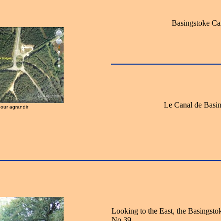
Basingstoke Ca
Le Canal de Basi
pour agrandir
Looking to the East, the Basingsto
No.39.