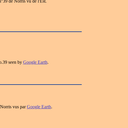
°39 de Norris vu de l'Est.
o.39 seen by
Google Earth
.
 Norris vus par
Google Earth
.