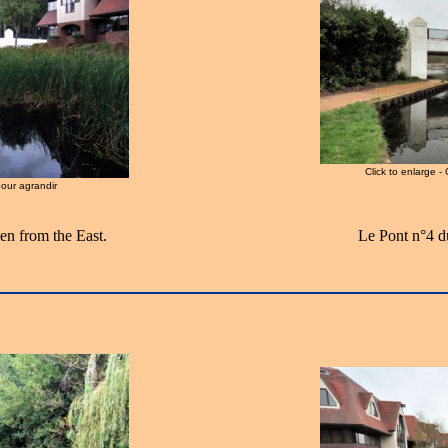
Click to enlarge -
pour agrandir
n from the East.
Le Pont n°4 d