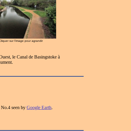
 Cliquer sur l'image pour agrandir
'Ouest, le Canal de Basingstoke à
nument.
 No.4 seen by
Google Earth
.