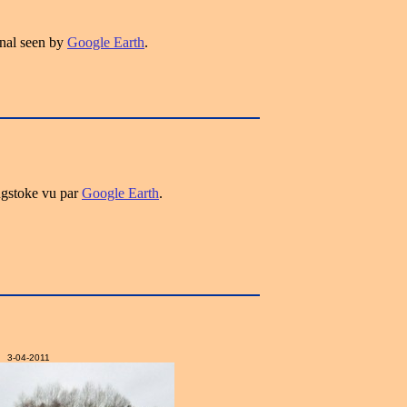
nal seen by
Google Earth
.
ngstoke vu par
Google Earth
.
3-04-2011