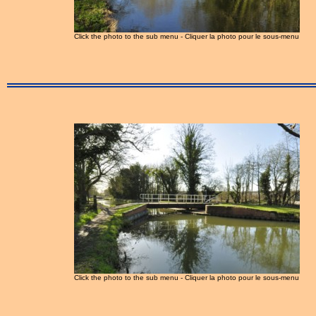
Click the photo to the sub menu - Cliquer la photo pour le sous-menu
Click the photo to the sub menu - Cliquer la photo pour le sous-menu