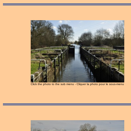
Click the photo to the sub menu - Cliquer la photo pour le sous-menu