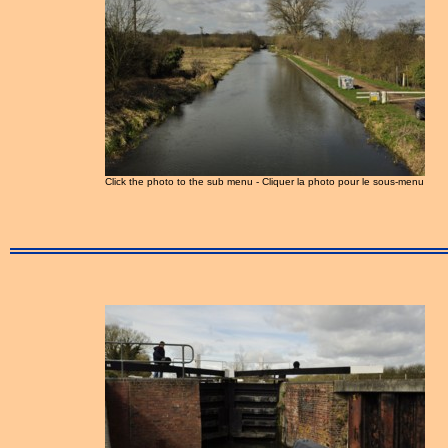
Click the photo to the sub menu - Cliquer la photo pour le sous-menu