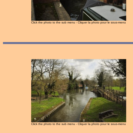
Click the photo to the sub menu - Cliquer la photo pour le sous-menu
Click the photo to the sub menu - Cliquer la photo pour le sous-menu