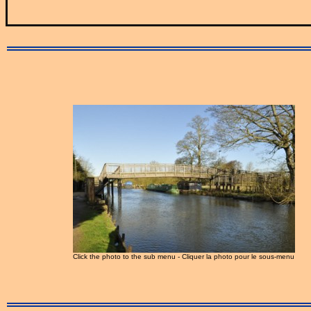
Click the photo to the sub menu - Cliquer la photo pour le sous-menu