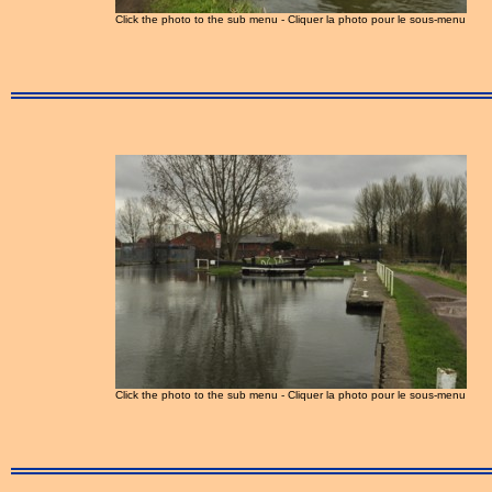
Click the photo to the sub menu - Cliquer la photo pour le sous-menu
Click the photo to the sub menu - Cliquer la photo pour le sous-menu