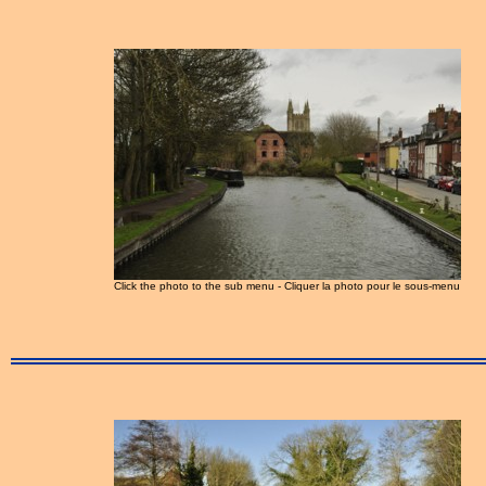
Click the photo to the sub menu - Cliquer la photo pour le sous-menu