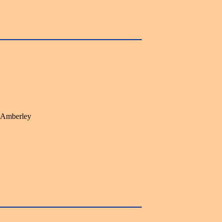
Amberley