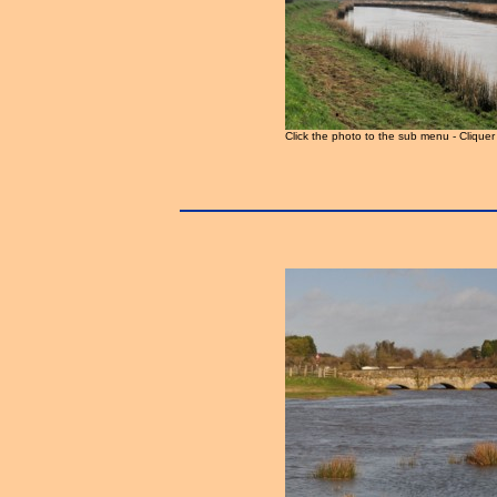
Click the photo to the sub menu - Clique