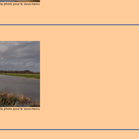
r la photo pour le sous-menu
r la photo pour le sous-menu