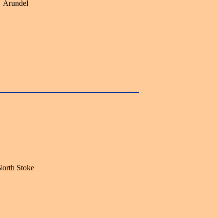
Arundel
orth Stoke