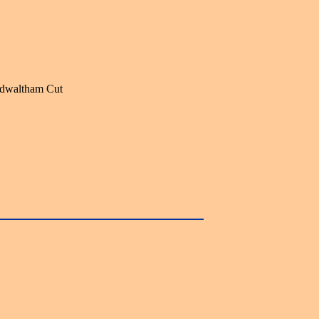
dwaltham Cut