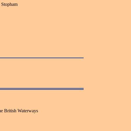
Stopham
he British Waterways