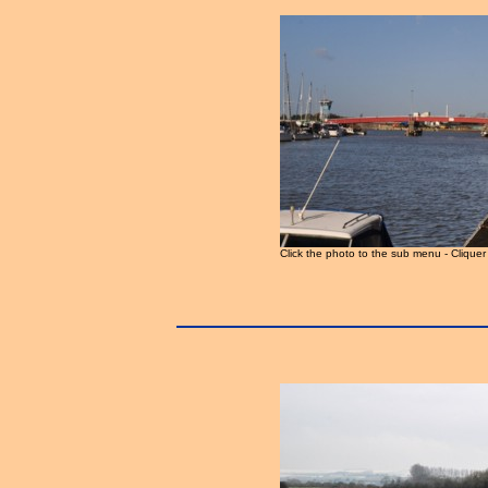
Click the photo to the sub menu - Clique