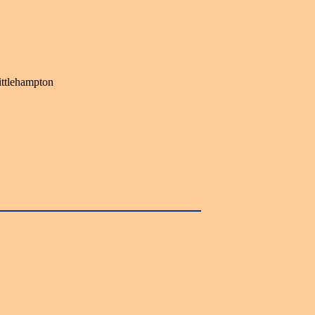
ittlehampton