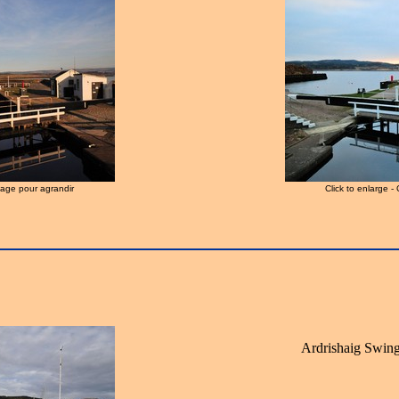
image pour agrandir
Click to enlarge -
Ardrishaig Swing