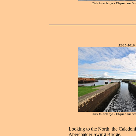
Click to enlarge - Cliquer sur l'
22-10-2016
Click to enlarge - Cliquer sur l'
Looking to the North, the Caledoni
Aberchalder Swing Bridge.