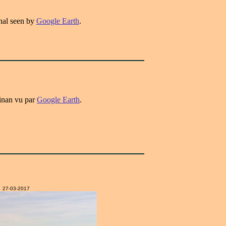
nal seen by
Google Earth
.
inan vu par
Google Earth
.
27-03-2017