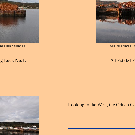
image pour agrandir
Click to enlarge -
aig Lock No.1.
À l'Est de l'
Looking to the West, the Crinan Ca