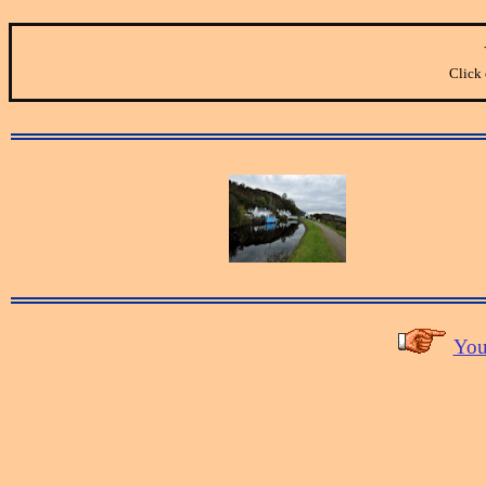
Click 
You