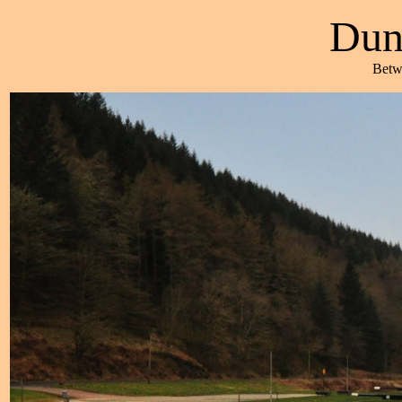
Dun
Betw