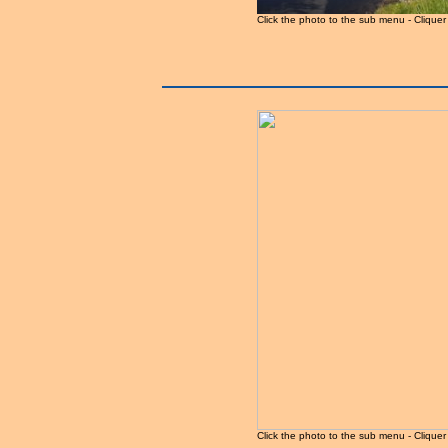
Click the photo to the sub menu - Clique
Click the photo to the sub menu - Clique