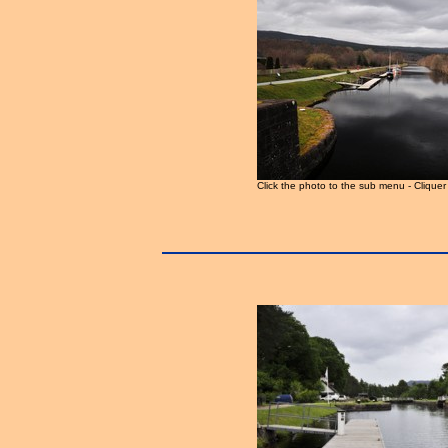
Click the photo to the sub menu - Clique