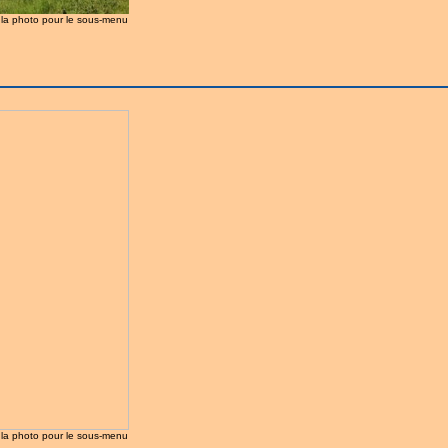
r la photo pour le sous-menu
r la photo pour le sous-menu