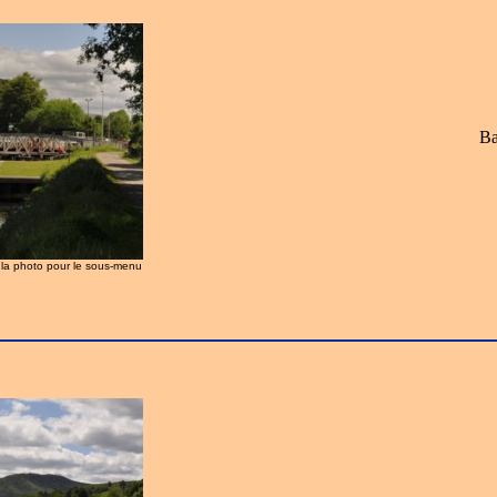
Ba
r la photo pour le sous-menu