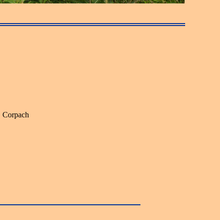
Corpach