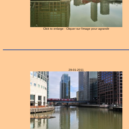
Click to enlarge - Cliquer sur l'image pour agrandir
29-01-2011