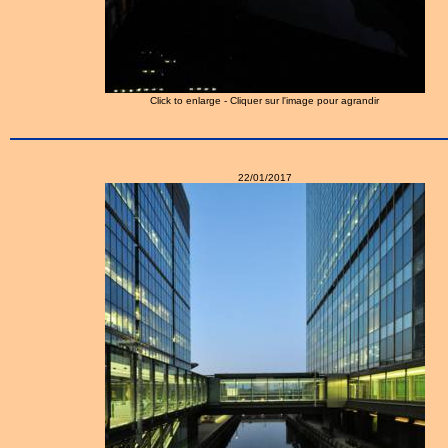
Click to enlarge - Cliquer sur l'image pour agrandir
22/01/2017