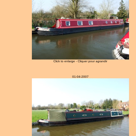
Click to enlarge - Cliquer pour agrandir
01-04-2007