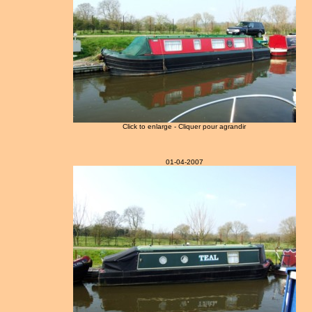
Click to enlarge - Cliquer pour agrandir
01-04-2007