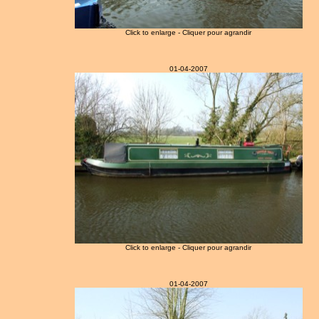
Click to enlarge - Cliquer pour agrandir
01-04-2007
Click to enlarge - Cliquer pour agrandir
01-04-2007