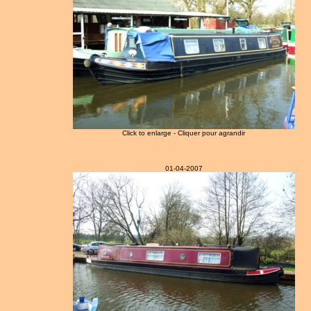
Click to enlarge - Cliquer pour agrandir
01-04-2007