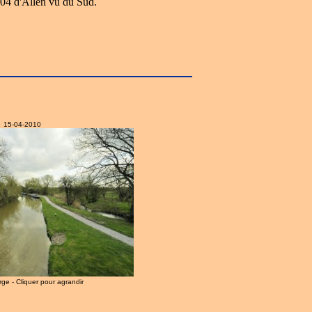
04 d'Allen vu du Sud.
15-04-2010
arge - Cliquer pour agrandir