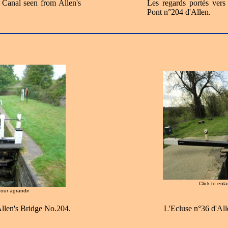
 Canal seen from Allen's
Les regards portés ver
Pont n°204 d'Allen.
Click to enl
pour agrandir
llen's Bridge No.204.
L'Ecluse n°36 d'All