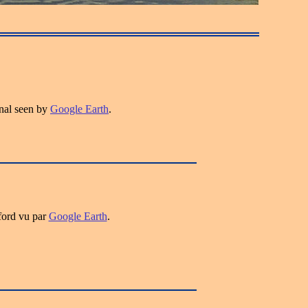
nal seen by
Google Earth
.
ford vu par
Google Earth
.