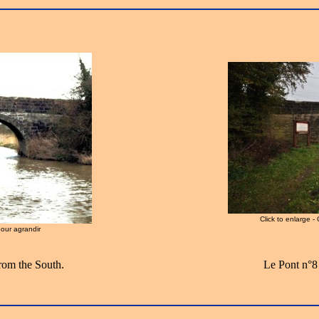
Click to enlarge -
pour agrandir
rom the South.
Le Pont n°8