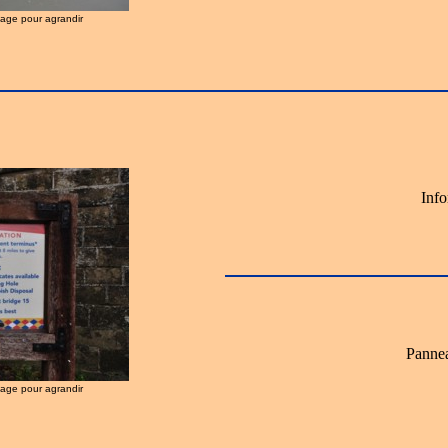
image pour agrandir
Info
Pannea
image pour agrandir