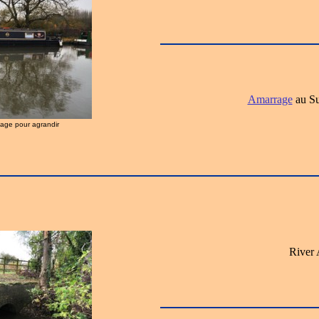
Amarrage
au Su
image pour agrandir
River 