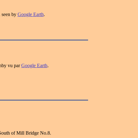
 seen by
Google Earth
.
hby vu par
Google Earth
.
South of Mill Bridge No.8.