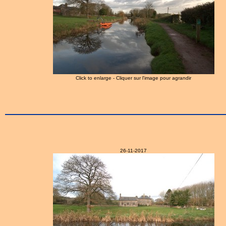
Click to enlarge - Cliquer sur l'image pour agrandir
26-11-2017