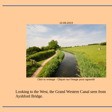
12-06-2015
Click to enlarge - Cliquer sur l'image pour agrandir
Looking to the West, the Grand Western Canal seen from
Ayshford Bridge.