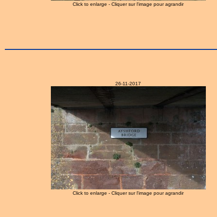
Click to enlarge - Cliquer sur l'image pour agrandir
26-11-2017
Click to enlarge - Cliquer sur l'image pour agrandir