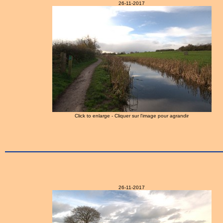
26-11-2017
Click to enlarge - Cliquer sur l'image pour agrandir
26-11-2017