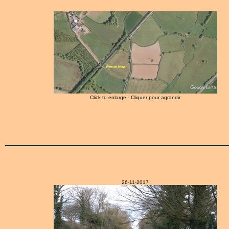
Click to enlarge - Cliquer pour agrandir
26-11-2017