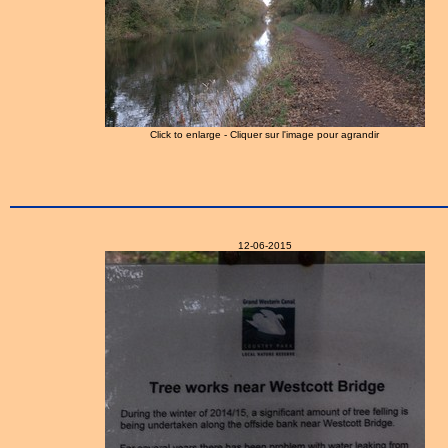
Click to enlarge - Cliquer sur l'image pour agrandir
12-06-2015