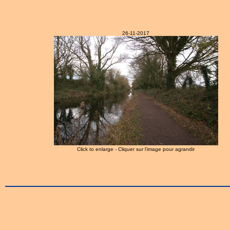
26-11-2017
Click to enlarge - Cliquer sur l'image pour agrandir