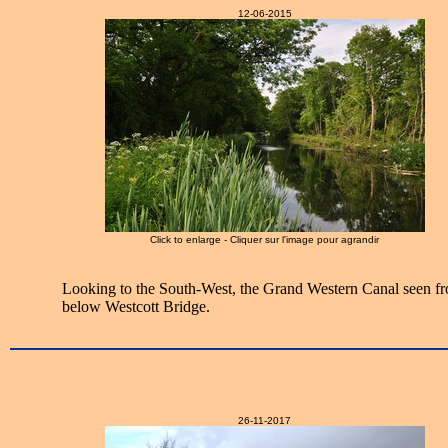
12-06-2015
Click to enlarge - Cliquer sur l'image pour agrandir
Looking to the South-West, the Grand Western Canal seen f
below Westcott Bridge.
26-11-2017