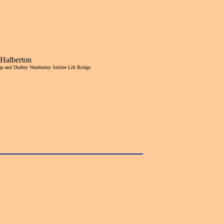
Halberton
e and Dudley Weatherley Jubilee Lift Bridge