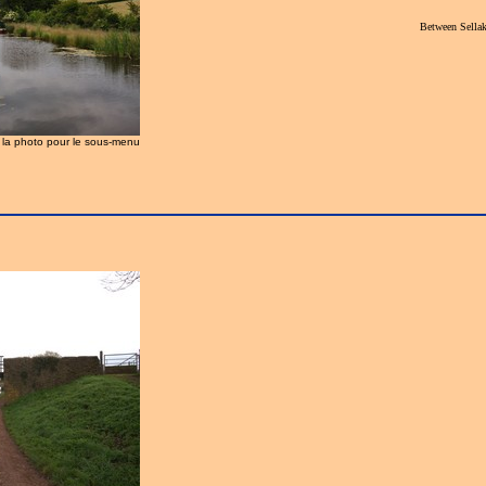
Between Sella
z la photo pour le sous-menu