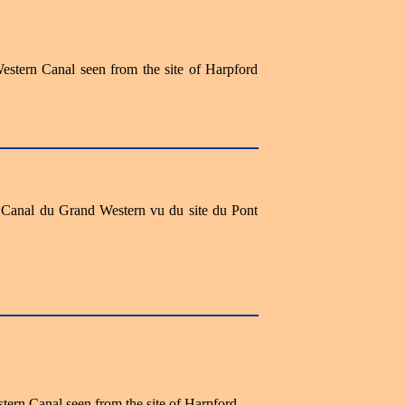
estern Canal seen from the site of Harpford
le Canal du Grand Western vu du site du Pont
tern Canal seen from the site of Harpford