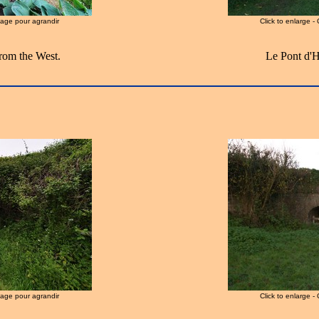
image pour agrandir
Click to enlarge -
rom the West.
Le Pont d'H
image pour agrandir
Click to enlarge -