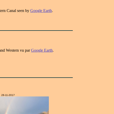
tern Canal seen by
Google Earth
.
rand Western vu par
Google Earth
.
28-11-2017